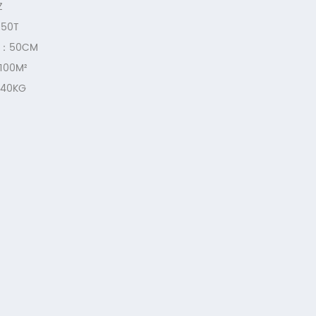
Z
0T
50CM
0M²
0KG