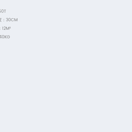
0T
30CM
2M²
0KG