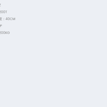
Z
0T
40CM
²
0KG