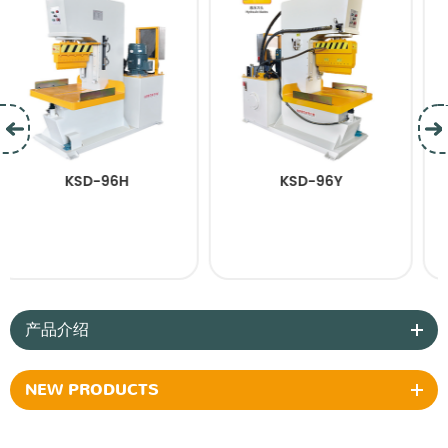
6H
KSD-96Y
KSD-95Y
产品介绍
NEW PRODUCTS